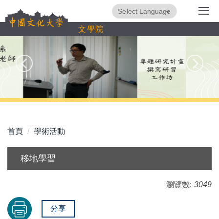
跳
Powered by
Translate
到
文學院
主
要
內
容
區
首頁
學術活動
移地學習
瀏覽數:
3049
分享