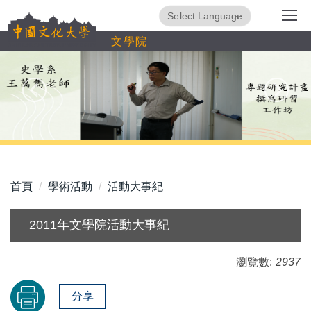
跳
Powered by
Translate
到
文學院
主
要
內
容
區
首頁
學術活動
活動大事紀
2011年文學院活動大事紀
瀏覽數:
2937
分享